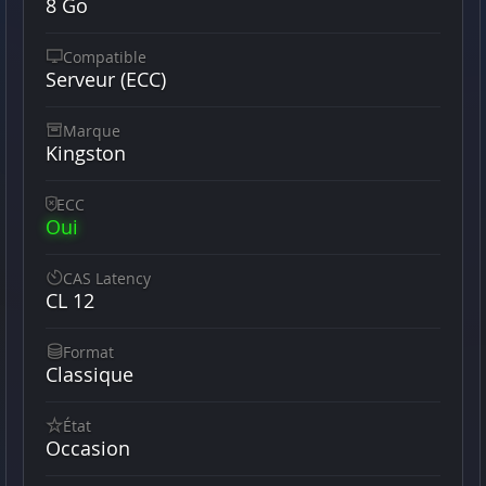
8 Go
Compatible
Serveur (ECC)
Marque
Kingston
ECC
Oui
CAS Latency
CL 12
Format
Classique
État
Occasion