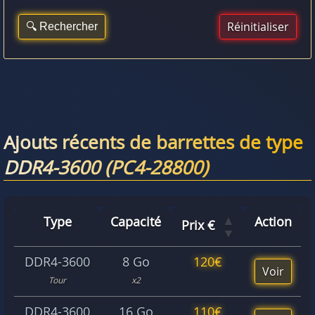
Réinitialiser
Ajouts récents de barrettes de type
DDR4-3600 (PC4-28800)
▲
Type
Capacité
Action
Prix €
▼
DDR4-3600
8 Go
120€
Voir
Tour
x2
DDR4-3600
16 Go
110€