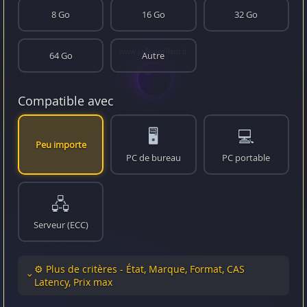
8 Go
16 Go
32 Go
64 Go
Autre
Compatible avec
🖥️
💻
Peu importe
PC de bureau
PC portable
🖧
Serveur (ECC)
⚙️ Plus de critères - État, Marque, Format, CAS
Latency, Prix max